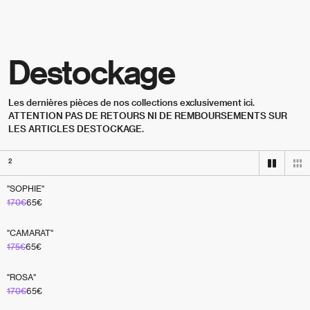
Skip to content
Destockage
Les dernières pièces de nos collections exclusivement ici. 
ATTENTION PAS DE RETOURS NI DE REMBOURSEMENTS SUR 
LES ARTICLES DESTOCKAGE.
2
"SOPHIE"
NEW
170
€
65
€
"CAMARAT"
ICONIQUE
175
€
65
€
"ROSA"
170
€
65
€